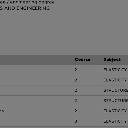
ee / engineering degree
ES AND ENGINEERING
Course
Subject
2
ELASTICITY
2
ELASTICITY
2
STRUCTURE
2
STRUCTURE
da
2
ELASTICITY
3
ELASTICITY