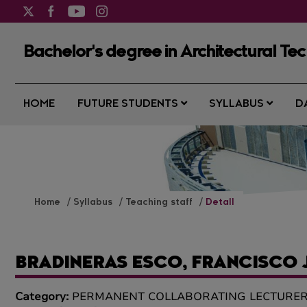
Bachelor's degree in Architectural Te
HOME
FUTURE STUDENTS
SYLLABUS
D
Home
Syllabus
Teaching staff
Detall
BRADINERAS ESCO, FRANCISCO 
Category:
PERMANENT COLLABORATING LECTURE