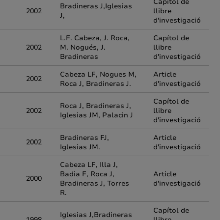
Capítol de
Bradineras J,Iglesias
2002
llibre
J,
d'investigació
L.F. Cabeza, J. Roca,
Capítol de
2002
M. Nogués, J.
llibre
Bradineras
d'investigació
Cabeza LF, Nogues M,
Article
2002
Roca J, Bradineras J.
d'investigació
Capítol de
Roca J, Bradineras J,
2002
llibre
Iglesias JM, Palacin J
d'investigació
Bradineras FJ,
Article
2002
Iglesias JM.
d'investigació
Cabeza LF, Illa J,
Badia F, Roca J,
Article
2000
Bradineras J, Torres
d'investigació
R.
Capítol de
Iglesias J,Bradineras
1998
llibre